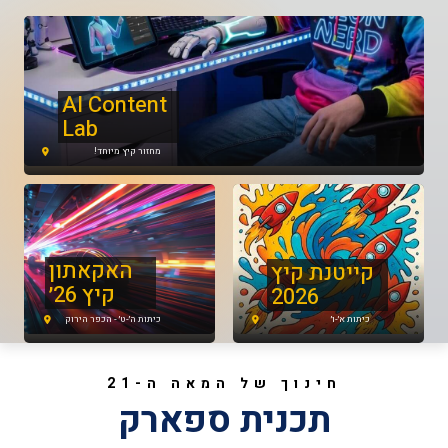
AI Content
Lab
מחזור קיץ מיוחד!
האקאתון
קייטנת קיץ
קיץ 26׳
2026
כיתות א׳-ו׳
כיתות ה׳-ט׳ - הכפר הירוק
חינוך של המאה ה-21
תכנית ספארק